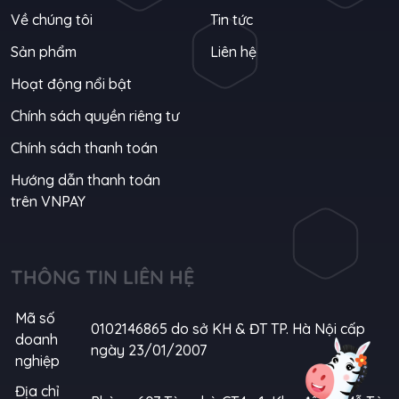
về chúng tôi
tin tức
sản phẩm
liên hệ
Hoạt động nổi bật
Chính sách quyền riêng tư
Chính sách thanh toán
Hướng dẫn thanh toán
trên VNPAY
THÔNG TIN LIÊN HỆ
Mã số
0102146865 do sở KH & ĐT TP. Hà Nội cấp
doanh
ngày 23/01/2007
nghiệp
Địa chỉ